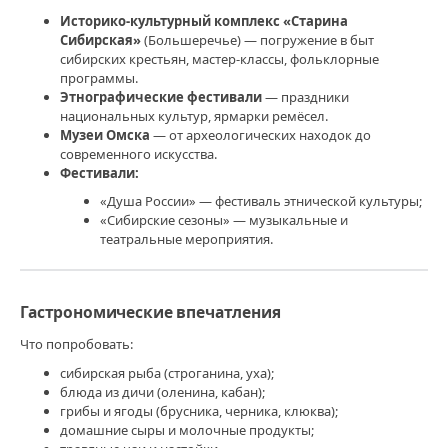
Историко‑культурный комплекс «Старина
Сибирская»
(Большеречье) — погружение в быт
сибирских крестьян, мастер‑классы, фольклорные
программы.
Этнографические фестивали
— праздники
национальных культур, ярмарки ремёсел.
Музеи Омска
— от археологических находок до
современного искусства.
Фестивали:
«Душа России» — фестиваль этнической культуры;
«Сибирские сезоны» — музыкальные и
театральные мероприятия.
Гастрономические впечатления
Что попробовать:
сибирская рыба (строганина, уха);
блюда из дичи (оленина, кабан);
грибы и ягоды (брусника, черника, клюква);
домашние сыры и молочные продукты;