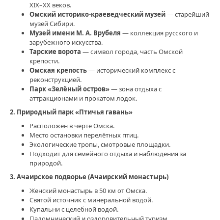
XIX–XX веков.
Омский историко‑краеведческий музей
— старейший
музей Сибири.
Музей имени М. А. Врубеля
— коллекция русского и
зарубежного искусства.
Тарские ворота
— символ города, часть Омской
крепости.
Омская крепость
— исторический комплекс с
реконструкцией.
Парк «Зелёный остров»
— зона отдыха с
аттракционами и прокатом лодок.
2. Природный парк «Птичья гавань»
Расположен в черте Омска.
Место остановки перелётных птиц.
Экологические тропы, смотровые площадки.
Подходит для семейного отдыха и наблюдения за
природой.
3. Ачаирское подворье (Ачаирский монастырь)
Женский монастырь в 50 км от Омска.
Святой источник с минеральной водой.
Купальни с целебной водой.
Паломнический и оздоровительный туризм.