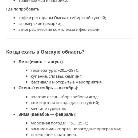
травяные чаи и настойки.
Где попробовать:
кафе и рестораны Омска с сибирской кухней;
фермерские ярмарки;
этнографические комплексы и фестивали.
Когда ехать в Омскую область?
Лето (июнь — август):
температура:
+20...+28∘C
;
купание, сплавы, кемпинг;
фестивали и открытые мероприятия.
Осень (сентябрь — октябрь):
золотая осень, сбор грибов и ягод;
комфортная погода для экскурсий;
меньше туристов.
Зима (декабрь — февраль):
морозная погода:
−15...−25∘C
;
зимние виды спорта, новогодние программы;
посещение санаториев.