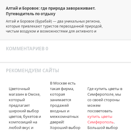
Алтай и Боровое: где природа завораживает.
Путеводитель по отдыху
Алтай и Боровое (Бурабай) — два уникальных региона,
которые привлекают туристов первозданной природой,
чистым воздухом и возможностями для активного и
КОММЕНТАРИЕВ 0
РЕКОМЕНДУЕМ САЙТЫ
В Москве есть
Цветочный
такая фирма,
Где купить цветы в
магазин в Омске,
которая
Симферополе, мы
который
занимается
со своей стороны
предлагает
продажей
можем
широкий выбор
входных и
посоветовать
цветов, букетов и
межкомнатных
купить цветы
композиций на
дверей!
Симферополь
.
любой вкус и
Хороший выбор
Большой выбор