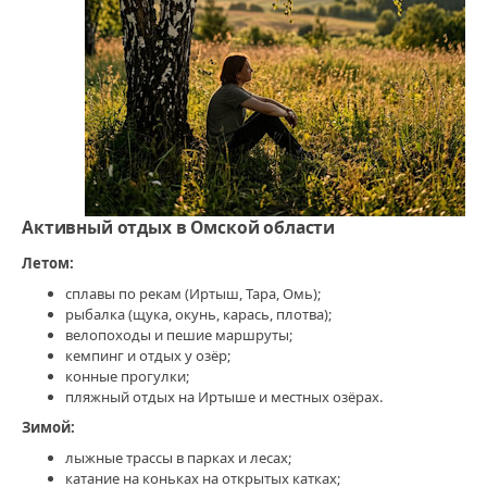
Активный отдых в Омской области
Летом:
сплавы по рекам (Иртыш, Тара, Омь);
рыбалка (щука, окунь, карась, плотва);
велопоходы и пешие маршруты;
кемпинг и отдых у озёр;
конные прогулки;
пляжный отдых на Иртыше и местных озёрах.
Зимой:
лыжные трассы в парках и лесах;
катание на коньках на открытых катках;