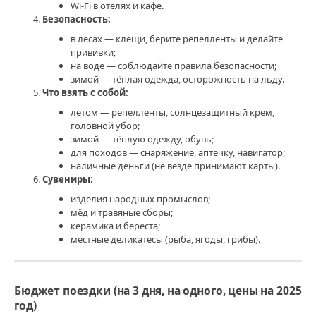
Wi‑Fi в отелях и кафе.
Безопасность:
в лесах — клещи, берите репелленты и делайте
прививки;
на воде — соблюдайте правила безопасности;
зимой — тёплая одежда, осторожность на льду.
Что взять с собой:
летом — репелленты, солнцезащитный крем,
головной убор;
зимой — тёплую одежду, обувь;
для походов — снаряжение, аптечку, навигатор;
наличные деньги (не везде принимают карты).
Сувениры:
изделия народных промыслов;
мёд и травяные сборы;
керамика и береста;
местные деликатесы (рыба, ягоды, грибы).
Бюджет поездки (на 3 дня, на одного, цены на 2025
год)